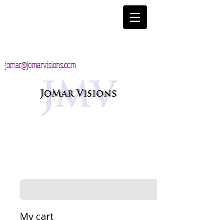
jomar@jomarvisions.com
My cart